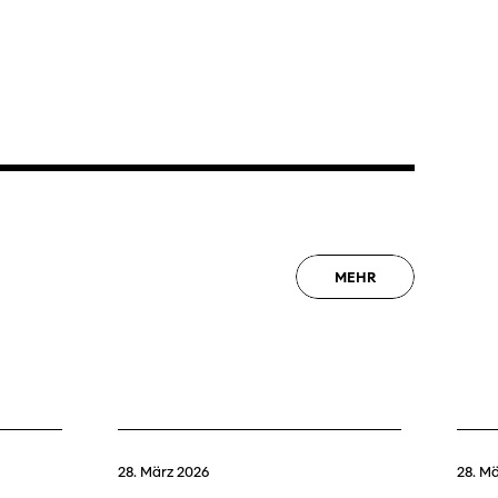
MEHR
28. März 2026
28. M