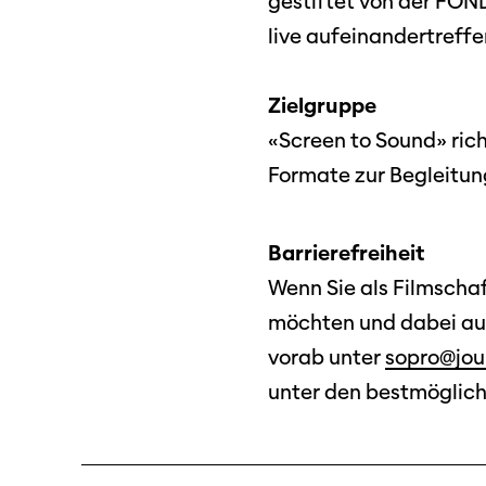
gestiftet von der FON
live aufeinandertreffe
Zielgruppe
«Screen to Sound» rich
Formate zur Begleitun
Barrierefreiheit
Programm 61. Ausgabe
Wenn Sie als Filmscha
Films
A – Z
möchten und dabei auf 
Fil
Preise und Jurys
vorab unter
sopro@jou
Unt
unter den bestmöglic
Sektionen
Log
Unterstützung