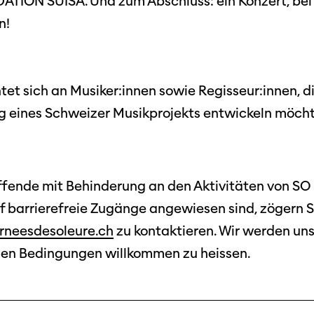
DATION SUISA. Und zum Abschluss: ein Konzert, be
n!
tet sich an Musiker:innen sowie Regisseur:innen, d
g eines Schweizer Musikprojekts entwickeln möcht
Filmtage
Über
Team
ffende mit Behinderung an den Aktivitäten von S
Stellen
chaffende
barrierefreie Zugänge angewiesen sind, zögern Sie
manmeldung
Kontakt
rneesdesoleure.ch
zu kontaktieren. Wir werden uns
ertitelungsfonds
Unterst
Aktuell
hen Bedingungen willkommen zu heissen.
Magazin
in
Nachhal
Podcast