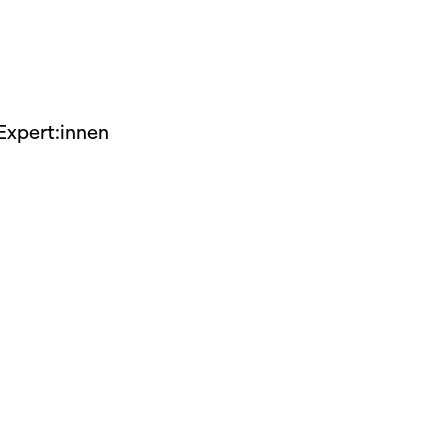
dschaft
erichte
 Expert:innen
r
ma Suisse»
o