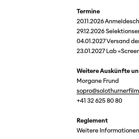
SO P
Partner:innen
Termine
Das
20.11.2026 Anmeldeschl
Ang
29.12.2026 Selektions
Praktische Informationen
Aus
04.01.2027 Versand der
Tickets
23.01.2027 Lab «Scree
Medie
Programmhefte
Med
Weitere Auskünfte u
früherer Ausgaben
Morgane Frund
sopro@solothurnerfil
+41 32 625 80 80
Reglement
Weitere Informationen