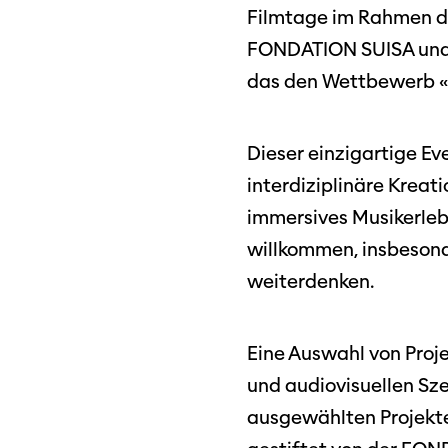
Filmtage im Rahmen de
FONDATION SUISA und v
das den Wettbewerb «B
Dieser einzigartige E
interdiziplinäre Kreat
immersives Musikerlebn
willkommen, insbesond
weiterdenken.
Eine Auswahl von Proj
und audiovisuellen Sz
ausgewählten Projekte