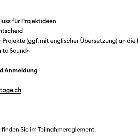
Festivalbilder
RO
Verein
Diese Seite wird mit Internet Explorer
nicht optimal dargestellt. Bitte
 Industry-
SGSF
verwenden Sie einen anderen Browser.
uss für Projektideen
ebot
Mitglie
Social
entscheid
schreibungen
Instagram
Jahresb
 Projekte (ggf. mit englischer Übersetzung) an die
Facebook
n to Sound»
n
Übers Jahr
ieninfos
nd Anmeldung
Cinetou
«Panora
mtage.ch
Locarn
filmo
 finden Sie im Teilnahmereglement.