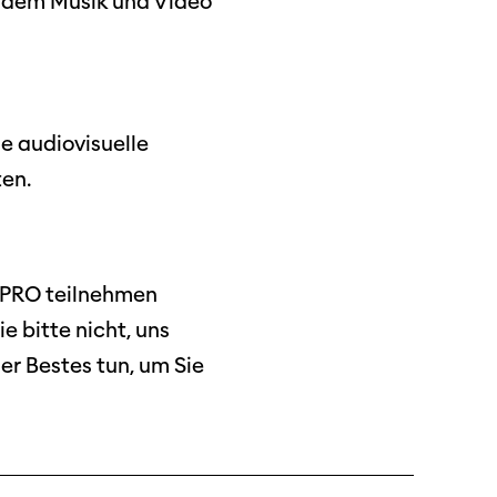
i dem Musik und Video
ie audiovisuelle
en.
O PRO teilnehmen
 bitte nicht, uns
er Bestes tun, um Sie
ützen
tigkeit