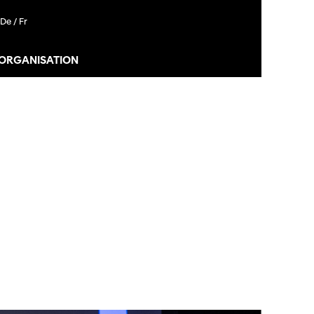
De /
Fr
 ORGANISATION