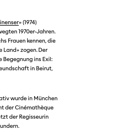
tinenser
» (1974)
ewegten 1970er-Jahren.
chs Frauen kennen, die
te Land» zogen. Der
ie Begegnung ins Exil:
eundschaft in Beirut,
gativ wurde in München
ent der Cinémathèque
tzt der Regisseurin
wundern.