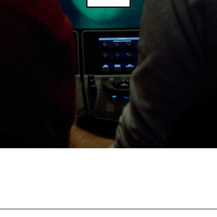
Filmtage
Über
Team
Stellen
chaffende
manmeldung
Kontakt
ertitelungsfonds
Unterst
Aktuell