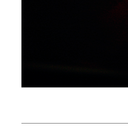
Programm 61. Ausgabe
Films
A – Z
Fil
Preise und Jurys
Unt