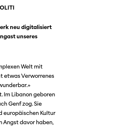
OLITI
tigkeit
rk neu digitalisiert
engast unseres
dschaft
erichte
omplexen Welt mit
st etwas Verworrenes
 wunderbar.»
ät. Im Libanon geboren
r
ach Genf zog. Sie
ma Suisse»
nd europäischen Kultur
o
n Angst davor haben,