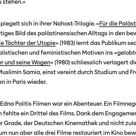
u stehen.»
piegelt sich in ihrer Nahost-Trilogie. «
Für die Paläs
htiges Bild des palästinensischen Alltags in den b
e Töchter der Utopie
» (1983) lernt das Publikum se
ialistischen und feministischen Motiven ins «gelob
r und seine Wogen
» (1980) schliesslich verlagert d
Muslimin Samia, einst vereint durch Studium und Fr
n in Paris wieder.
Edna Politis Filmen war ein Abenteuer. Ein Filmne
 fehlte ein Drittel des Films. Dank dem Engagem
or Grade, der Deutschen Kinemathek und nicht zule
um nun aber alle drei Filme restauriert im Kino be