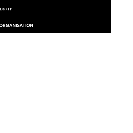
De /
Fr
 ORGANISATION