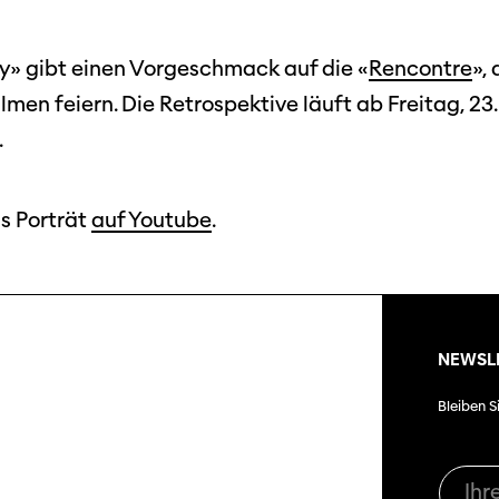
ny» gibt einen Vorgeschmack auf die «
Rencontre
»,
ilmen feiern. Die Retrospektive läuft ab Freitag, 2
.
as Porträt
auf Youtube
.
NEWSL
Bleiben S