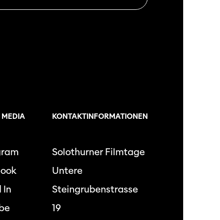
 MEDIA
KONTAKTINFORMATIONEN
gram
Solothurner Filmtage
book
Untere
 In
Steingrubenstrasse
be
19