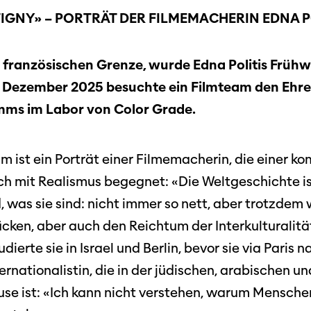
IGNY» – PORTRÄT DER FILMEMACHERIN EDNA P
Magazin
in
Nachhal
Podcast
r französischen Grenze, wurde Edna Politis Frühwe
Festivalbilder
RO
Verein
Diese Seite wird mit Internet Explorer
17. Dezember 2025 besuchte ein Filmteam den Ehr
nicht optimal dargestellt. Bitte
 Industry-
SGSF
verwenden Sie einen anderen Browser.
ms im Labor von Color Grade.
ebot
Mitglie
Social
schreibungen
Instagram
Jahresb
lm ist ein Porträt einer Filmemacherin, die einer k
Facebook
h mit Realismus begegnet: «Die Weltgeschichte i
 was sie sind: nicht immer so nett, aber trotzdem
n
Übers Jahr
ieninfos
Tücken, aber auch den Reichtum der Interkulturalit
Cinetou
erte sie in Israel und Berlin, bevor sie via Paris n
«Panora
ternationalistin, die in der jüdischen, arabischen u
Locarn
se ist: «Ich kann nicht verstehen, warum Mensche
filmo