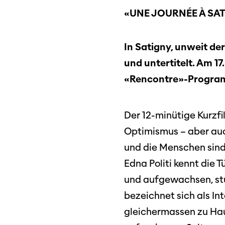
Sektionen
«UNE JOURNÉE À SAT
Log
In Satigny, unweit de
Unterstützung
SO P
Partner:innen
und untertitelt. Am 
Das
«Rencontre»-Program
Ang
Praktische Informationen
Aus
Der 12-minütige Kurzfi
Tickets
Optimismus – aber auc
und die Menschen sind,
Medie
Programmhefte
Med
Edna Politi kennt die 
früherer Ausgaben
und aufgewachsen, studi
bezeichnet sich als In
gleichermassen zu Hau