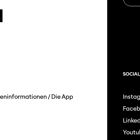
SOCIAL
eninformationen
/
Die App
Insta
Face
Linked
Youtu